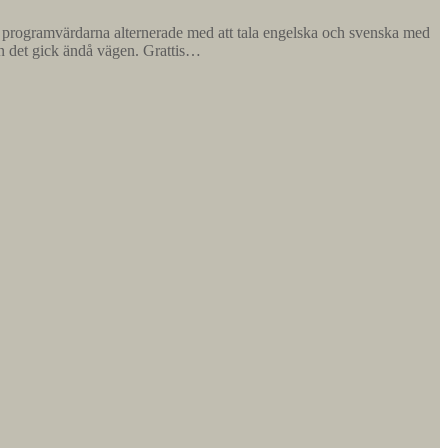
tt programvärdarna alternerade med att tala engelska och svenska med
en det gick ändå vägen. Grattis…