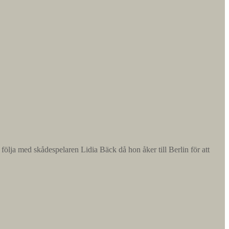
ja med skådespelaren Lidia Bäck då hon åker till Berlin för att