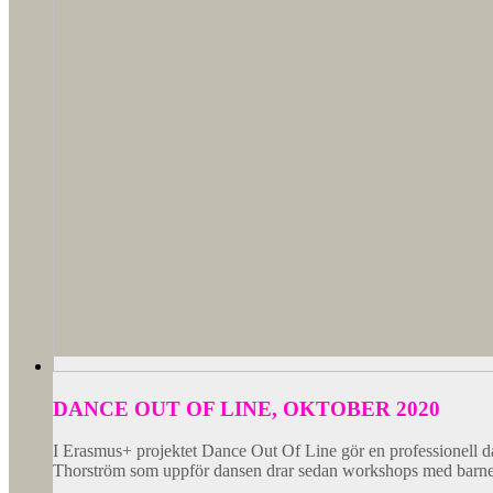
DANCE OUT OF LINE, OKTOBER 2020
I Erasmus+ projektet Dance Out Of Line gör en professionell d
Thorström som uppför dansen drar sedan workshops med barnen