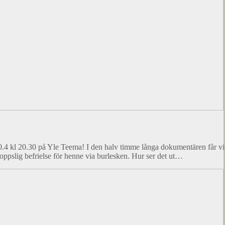
l 20.30 på Yle Teema! I den halv timme långa dokumentären får vi föl
oppslig befrielse för henne via burlesken. Hur ser det ut…