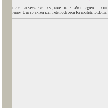
För ett par veckor sedan segrade Tika Sevón Liljegren i den ti
henne. Den språkliga identiteten och oron för möjliga fördomar