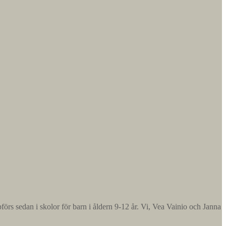
s sedan i skolor för barn i åldern 9-12 år. Vi, Vea Vainio och Janna