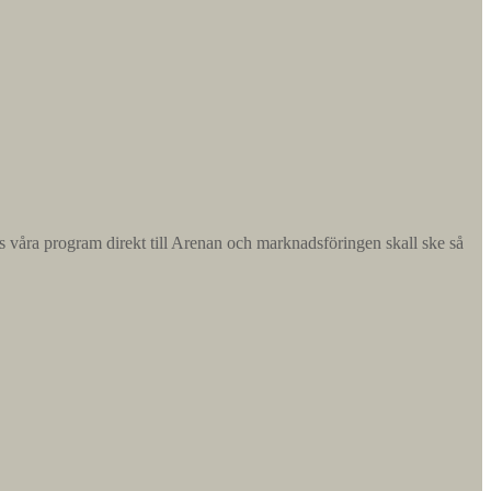
das våra program direkt till Arenan och marknadsföringen skall ske så