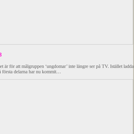
8
Det är för att målgruppen ‘ungdomar’ inte längre ser på TV. Istället lad
vå första delarna har nu kommit…