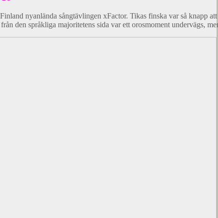
ll Finland nyanlända sångtävlingen xFactor. Tikas finska var så knapp a
 från den språkliga majoritetens sida var ett orosmoment undervägs, m