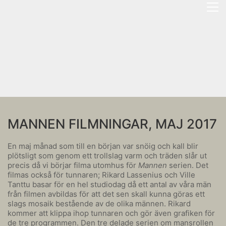
MANNEN FILMNINGAR, MAJ 2017
En maj månad som till en början var snöig och kall blir
plötsligt som genom ett trollslag varm och träden slår ut
precis då vi börjar filma utomhus för
Mannen
serien. Det
filmas också för tunnaren; Rikard Lassenius och Ville
Tanttu basar för en hel studiodag då ett antal av våra män
från filmen avbildas för att det sen skall kunna göras ett
slags mosaik bestående av de olika männen. Rikard
kommer att klippa ihop tunnaren och gör även grafiken för
de tre programmen. Den tre delade serien om mansrollen